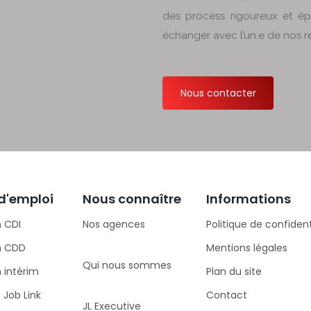
des process rigoureux et é
échanger avec l’un.e de nos 
Nous contacter
 d'emploi
Nous connaître
Informations
n CDI
Nos agences
Politique de confident
n CDD
Mentions légales
Qui nous sommes
 intérim
Plan du site
 Job Link
Contact
JL Executive