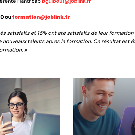
bguibout@joblink.fr
éférente Handicap
formation@joblink.fr
90 ou
ès satisfaits et 16% ont été satisfaits de leur formatio
n de nouveaux talents après la formation. Ce résultat est
formation. »